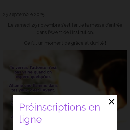
25 septembre 2025
Le samedi 29 novembre s’est tenue la messe d’entrée
dans l’Avent de l’Institution.
Ce fut un moment de grâce et d’unité !
Préinscriptions en
ligne