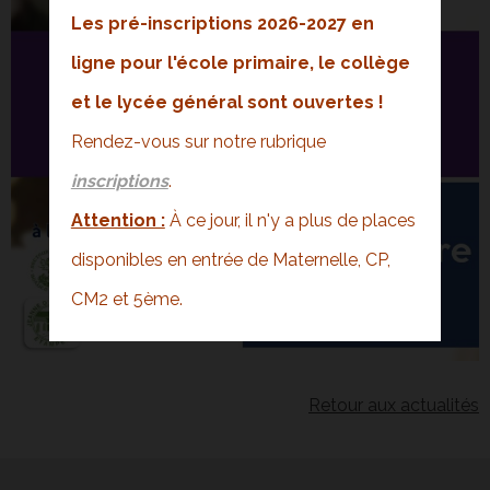
Les pré-inscriptions 2026-2027 en
ligne pour l'école primaire, le collège
et le lycée général sont ouvertes !
Rendez-vous sur notre rubrique
inscriptions
.
Attention :
À ce jour, il n'y a plus de places
disponibles en entrée de Maternelle, CP,
CM2 et 5ème.
Retour aux actualités